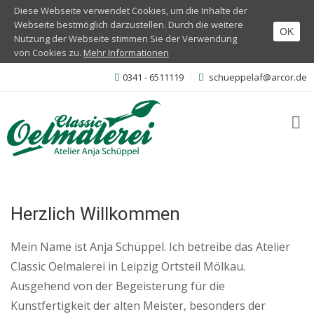
Diese Webseite verwendet Cookies, um die Inhalte der
Webseite bestmöglich darzustellen. Durch die weitere
OK
Nutzung der Webseite stimmen Sie der Verwendung
Home
von Cookies zu.
Mehr Informationen
0341 - 6511119
schueppelaf@arcor.de
Galerie
Auftragsmalerei
Malkurse
Malkurs für
Erwachsene
Herzlich Willkommen
Malkurs
für
Mein Name ist Anja Schüppel. Ich betreibe das Atelier
Kinder
Classic Oelmalerei in Leipzig Ortsteil Mölkau.
Ausgehend von der Begeisterung für die
Kontakt
Kunstfertigkeit der alten Meister, besonders der