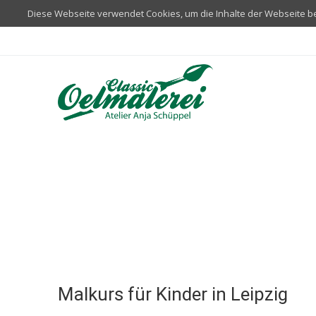
Diese Webseite verwendet Cookies, um die Inhalte der Webseite b
Home
Galerie
Auftragsmalerei
Malkurse
Malkurs für
Erwachsene
Malkurs
für
Kinder
Malkurs für Kinder in Leipzig
Kontakt