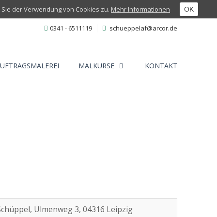
n Sie der Verwendung von Cookies zu.
Mehr Informationen
OK
0341 - 6511119
schueppelaf@arcor.de
UFTRAGSMALEREI
MALKURSE
KONTAKT
 Schüppel, Ulmenweg 3, 04316 Leipzig