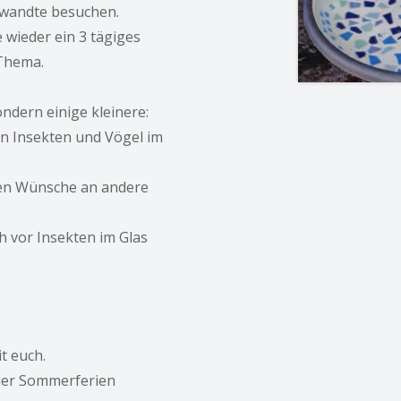
rwandte besuchen.
e wieder ein 3 tägiges
Thema.
ndern einige kleinere:
nen Insekten und Vögel im
guten Wünsche an andere
auch vor Insekten im Glas
t euch.
 der Sommerferien